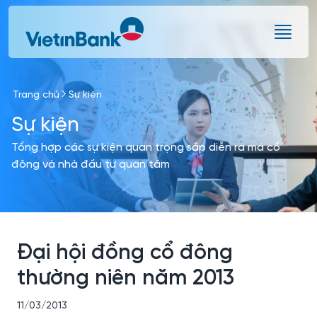
Skip to Main Content
Trang chủ
Sự kiện
Sự kiện
Tổng hợp các sự kiện quan trọng sắp diễn ra mà cổ
đông và nhà đầu tư quan tâm
Đại hội đồng cổ đông
thường niên năm 2013
11/03/2013