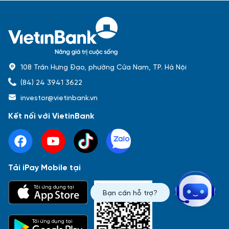
108 Trần Hưng Đạo, phường Cửa Nam, TP. Hà Nội
(84) 24 3941 3622
investor@vietinbank.vn
Kết nối với VietinBank
Tải iPay Mobile tại
Phổ biến nhất
Tải ứng dụng tại
Bạn cần hỗ trợ?
Báo cáo tài chính
Thông tin giao dịch
Công bố thông tin
Sự kiện
Tài liệu
Tải ứng dụng tại