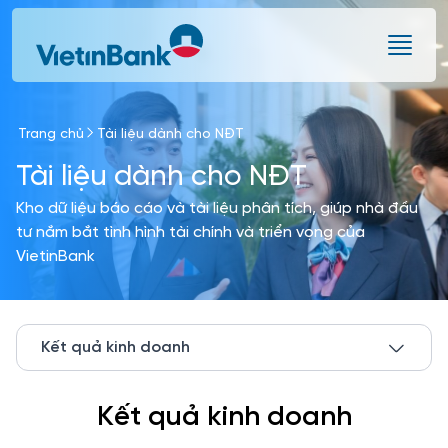
Skip to Main Content
Trang chủ
Tài liệu dành cho NĐT
Tài liệu dành cho NĐT
Kho dữ liệu báo cáo và tài liệu phân tích, giúp nhà đầu
tư nắm bắt tình hình tài chính và triển vọng của
VietinBank
Kết quả kinh doanh
Kết quả kinh doanh