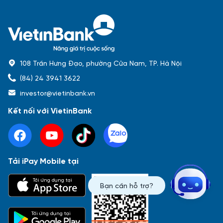
108 Trần Hưng Đạo, phường Cửa Nam, TP. Hà Nội
(84) 24 3941 3622
investor@vietinbank.vn
Kết nối với VietinBank
Tải iPay Mobile tại
Phổ biến nhất
Tải ứng dụng tại
Bạn cần hỗ trợ?
Báo cáo tài chính
Thông tin giao dịch
Công bố thông tin
Sự kiện
Tài liệu
Tải ứng dụng tại