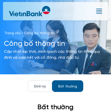
Skip to Main Content
Trang chủ
Công bố thông tin
Công bố thông tin
Cập nhật kịp thời, minh bạch các thông tin theo quy
định và cam kết với cổ đông, nhà đầu tư.
Định kỳ
Bất thường
Bất thường