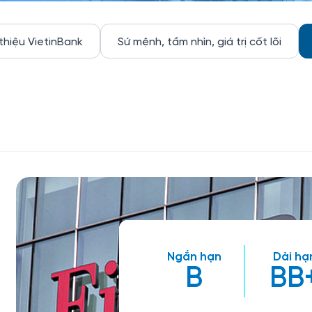
 thiệu VietinBank
Sứ mệnh, tầm nhìn, giá trị cốt lõi
Ngắn hạn
Dài hạ
B
BB