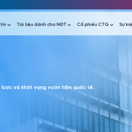
tin
Tài liệu dành cho NĐT
Cổ phiếu CTG
Sự ki
nhất
nhất
áo tài chính
Thông tin giao dịch
Công bố thông tin
Sự kiện
tài chính
Thông tin giao dịch
Công bố thông tin
Sự kiện
ến lược và khát vọng vươn tầm quốc tế.