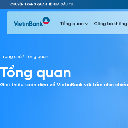
Skip to Main Content
CHUYÊN TRANG QUAN HỆ NHÀ ĐẦU TƯ
Tổng quan
Công bố thông 
Trang chủ
Tổng quan
Phổ biến 
Tổng quan
Phổ biến 
Báo c
Báo cáo 
Giới thiệu toàn diện về VietinBank với tầm nhìn chi