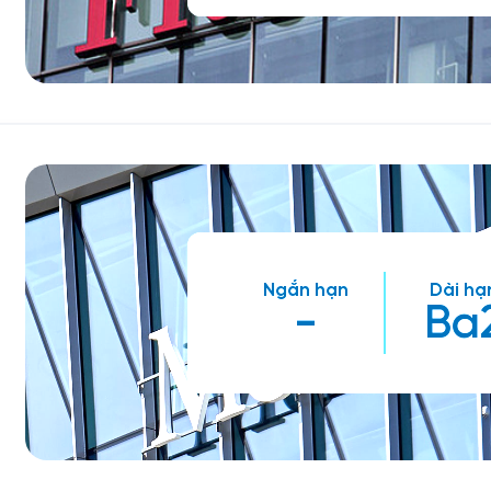
Ngắn hạn
Dài hạ
-
Ba