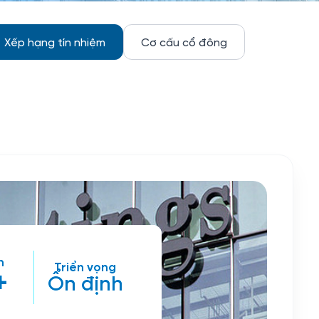
Xếp hạng tín nhiệm
Cơ cấu cổ đông
n
Triển vọng
+
Ổn định