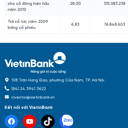
cho cổ đông hiện hữu
28,00
315.083.238
năm 2010
Trả cổ tức năm 2009
6,83
76.848.603
bằng cổ phiếu
108 Trần Hưng Đạo, phường Cửa Nam, TP. Hà Nội
(84) 24 3941 3622
investor@vietinbank.vn
Kết nối với VietinBank