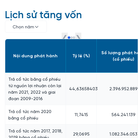
Lịch sử tăng vốn
Chọn năm
❮
❯
Số lượng phát 
Nội dung phát hành
Tỷ lệ (%)
(cổ phiếu)
Trả cổ tức bằng cổ phiếu
từ nguồn lợi nhuận còn lại
44,63658403
2.396.952.889
năm 2021, 2022 và giai
đoạn 2009-2016
Trả cổ tức năm 2020
11,7415
564.241.139
bằng cổ phiếu
Trả cổ tức năm 2017, 2018,
29,0695
1.082.346.053
2019 bằng cổ phiếu