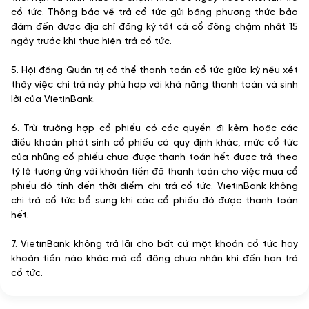
cổ tức. Thông báo về trả cổ tức gửi bằng phương thức bảo
đảm đến được địa chỉ đăng ký tất cả cổ đông chậm nhất 15
ngày trước khi thực hiện trả cổ tức.
5. Hội đồng Quản trị có thể thanh toán cổ tức giữa kỳ nếu xét
thấy việc chi trả này phù hợp với khả năng thanh toán và sinh
lời của VietinBank.
6. Trừ trường hợp cổ phiếu có các quyền đi kèm hoặc các
điều khoản phát sinh cổ phiếu có quy định khác, mức cổ tức
của những cổ phiếu chưa được thanh toán hết được trả theo
tỷ lệ tương ứng với khoản tiền đã thanh toán cho việc mua cổ
phiếu đó tính đến thời điểm chi trả cổ tức. VietinBank không
chi trả cổ tức bổ sung khi các cổ phiếu đó được thanh toán
hết.
7. VietinBank không trả lãi cho bất cứ một khoản cổ tức hay
khoản tiền nào khác mà cổ đông chưa nhận khi đến hạn trả
cổ tức.