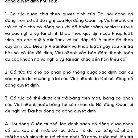
đông quyết định như sau:
1. Cổ tức được chia theo quyết định của Đại hội đồng cổ
đông trên cơ sở đề nghị của Hội đồng Quản trị. VietinBank chi
trả cổ tức cho cổ đông sau khi đã hoàn thành nghĩa vụ thuế
và các nghĩa vụ tài chính khác theo quy định của Pháp luật;
trích lập các quỹ VietinBank và bù đắp đủ lỗ trước đó theo
quy định của Điều lệ VietinBank và Pháp luật; ngay sau khi trả
hết số cổ tức đã định, VietinBank vẫn bảo đảm thanh toán
đủ các khoản nợ và nghĩa vụ tài sản khác đến hạn (nếu có).
2. Cổ tức trả cho cổ phần phổ thông được xác định căn cứ
vào nguồn lợi nhuận giữ lại của VietinBank do Đại hội đồng cổ
đông quyết định.
3. Cổ tức có thể được chi trả bằng tiền mặt, bằng cổ phần
của VietinBank hoặc bằng tài sản khác do Hội đồng Quản trị
đề nghị và Đại hội đồng cổ đông quyết định.
4. Hội đồng Quản trị phải lập danh sách cổ đông được nhận
cổ tức, xác định mức cổ tức được trả đối với từng cổ phần,
thời hạn và hình thức trả chậm nhất 30 ngày trước mỗi lần trả