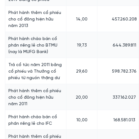
Phát hành thêm cổ phiếu
cho cổ đông hiện hữu
14,00
457.260.208
năm 2013
Phát hành chào bán cổ
phần riêng lẻ cho BTMU
19,73
644.389.811
(nay là MUFG Bank)
Trả cổ tức năm 2011 bằng
cổ phiếu và Thưởng cổ
29,60
598.782.376
phiếu từ nguồn thặng dư
Phát hành thêm cổ phiếu
cho cổ đông hiện hữu
20,00
337.162.027
năm 2011
Phát hành chào bán cổ
10,00
168.581.013
phần riêng lẻ cho IFC
Phát hành thêm cổ phiếu