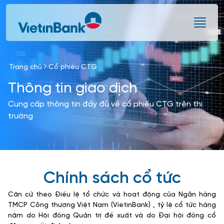
Skip to Main Content
Trang chủ
Cổ phiếu CTG
Thông tin giao dịch
Cung cấp thông tin đầy đủ về cổ phiếu CTG trên thị
trường
Chính sách cổ tức
Căn cứ theo Điều lệ tổ chức và hoạt động của Ngân hàng
TMCP Công thương Việt Nam (VietinBank) , tỷ lệ cổ tức hàng
năm do Hội đồng Quản trị đề xuất và do Đại hội đồng cổ