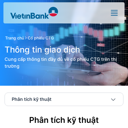
Skip to Main Content
Trang chủ
Cổ phiếu CTG
Thông tin giao dịch
Cung cấp thông tin đầy đủ về cổ phiếu CTG trên thị
trường
Phân tích kỹ thuật
Phân tích kỹ thuật