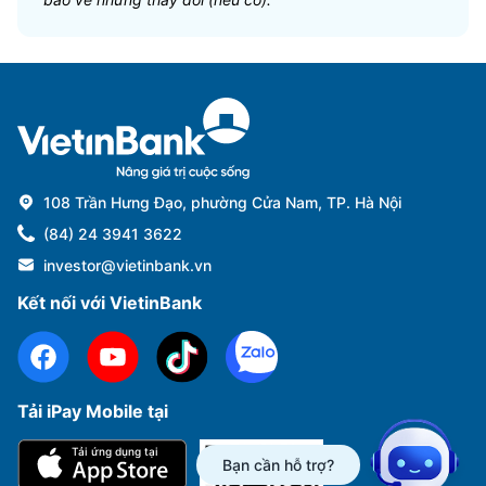
108 Trần Hưng Đạo, phường Cửa Nam, TP. Hà Nội
(84) 24 3941 3622
investor@vietinbank.vn
Kết nối với VietinBank
Tải iPay Mobile tại
Phổ biến nhất
Tải ứng dụng tại
Bạn cần hỗ trợ?
Báo cáo tài chính
Thông tin giao dịch