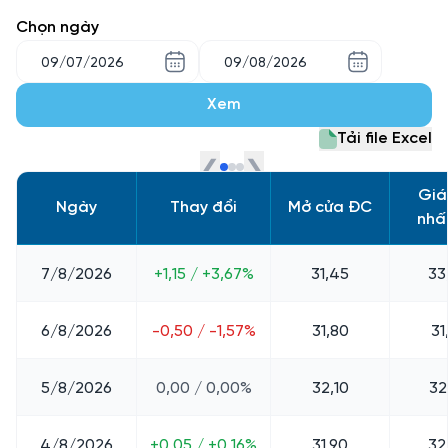
Chọn ngày
Xem
Tải file Excel
❮
❯
Giá
Ngày
Thay đổi
Mở cửa ĐC
nhấ
7/8/2026
+1,15 / +3,67%
31,45
33
6/8/2026
-0,50 / -1,57%
31,80
31
5/8/2026
0,00 / 0,00%
32,10
32
4/8/2026
+0,05 / +0,16%
31,90
32