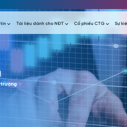
tin
Tài liệu dành cho NĐT
Cổ phiếu CTG
Sự ki
nhất
h
nhất
áo tài chính
Thông tin giao dịch
Công bố thông tin
Sự kiện
tài chính
Thông tin giao dịch
Công bố thông tin
Sự kiện
 trường