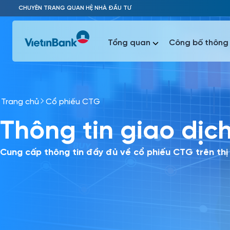
Skip to Main Content
CHUYÊN TRANG QUAN HỆ NHÀ ĐẦU TƯ
Tổng quan
Công bố thông 
Trang chủ
Cổ phiếu CTG
Phổ biến 
Thông tin giao dịc
Phổ biến 
Báo c
Báo cáo 
Cung cấp thông tin đầy đủ về cổ phiếu CTG trên thị