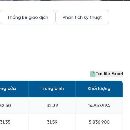
Thống kê giao dịch
Phân tích kỹ thuật
Tải file Excel
ng cửa
Trung bình
Khối lượng
32,50
32,39
14.957.994
31,35
31,59
5.836.900