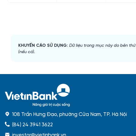
KHUYẾN CÁO SỬ DỤNG:
Dữ liệu trong mục này do bên thứ
(nếu có).
108 Trần Hưng Đạo, phường Cửa Nam, TP. Hà Nội
(84) 24 3941 3622
investor@vietinbank.vn