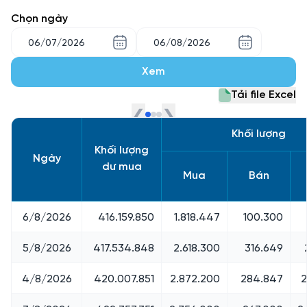
Chọn ngày
Xem
Tải file Excel
❮
❯
Khối lượng
Khối lượng
Ngày
dư mua
Mua
Bán
6/8/2026
416.159.850
1.818.447
100.300
5/8/2026
417.534.848
2.618.300
316.649
4/8/2026
420.007.851
2.872.200
284.847
2