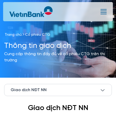
Skip to Main Content
Trang chủ
Cổ phiếu CTG
Thông tin giao dịch
Cung cấp thông tin đầy đủ về cổ phiếu CTG trên thị
trường
Giao dịch NĐT NN
Giao dịch NĐT NN