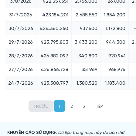
3/8/2026
422.357.351
2.756.000
267.000
2
31/7/2026
423.184.201
2.685.550
1.854.200
30/7/2026
424.360.260
937.600
1.172.800
29/7/2026
423.795.803
3.433.200
944.300
2
28/7/2026
426.882.097
340.800
920.941
27/7/2026
426.866.728
351.969
968.976
24/7/2026
425.508.797
1.380.520
1.183.400
TRƯỚC
1
2
3
TIẾP
KHUYẾN CÁO SỬ DỤNG:
Dữ liệu trong mục này do bên thứ 