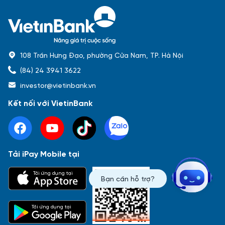
108 Trần Hưng Đạo, phường Cửa Nam, TP. Hà Nội
(84) 24 3941 3622
investor@vietinbank.vn
Kết nối với VietinBank
Tải iPay Mobile tại
Phổ biến nhất
Tải ứng dụng tại
Bạn cần hỗ trợ?
Báo cáo tài chính
Thông tin giao dịch
Công bố thông tin
Sự kiện
Tài liệu
Tải ứng dụng tại