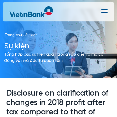
Skip to Main Content
Trang chủ
Sự kiện
Sự kiện
Tổng hợp các sự kiện quan trọng sắp diễn ra mà cổ
đông và nhà đầu tư quan tâm
Disclosure on clarification of
changes in 2018 profit after
tax compared to that of