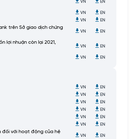
VN
EN
VN
EN
VN
EN
ank trên Sở giao dịch chứng
VN
EN
n lợi nhuận còn lại 2021,
VN
EN
VN
EN
VN
EN
VN
EN
VN
EN
VN
EN
VN
EN
VN
EN
m đối với hoạt động của hệ
VN
EN