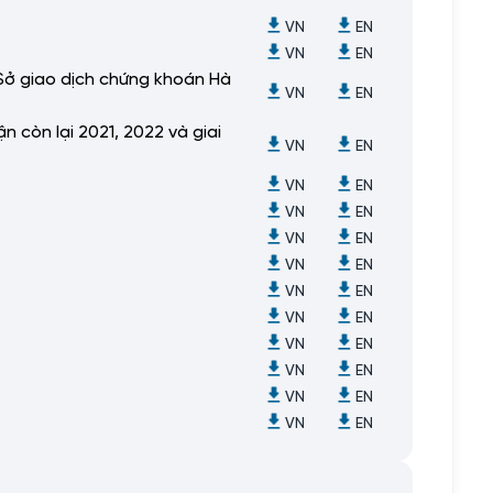
VN
EN
VN
EN
 Sở giao dịch chứng khoán Hà
VN
EN
n còn lại 2021, 2022 và giai
VN
EN
VN
EN
VN
EN
VN
EN
VN
EN
VN
EN
VN
EN
VN
EN
VN
EN
VN
EN
VN
EN