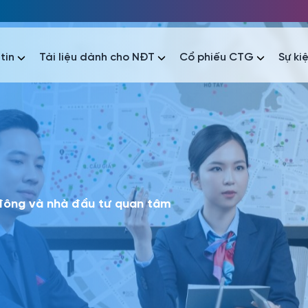
tin
Tài liệu dành cho NĐT
Cổ phiếu CTG
Sự ki
nhất
nhất
áo tài chính
Thông tin giao dịch
Công bố thông tin
Sự kiện
tài chính
Thông tin giao dịch
Công bố thông tin
Sự kiện
 đông và nhà đầu tư quan tâm