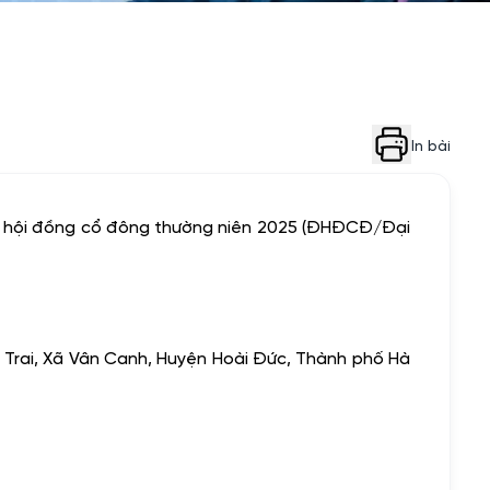
In bài
ại hội đồng cổ đông thường niên 2025 (ĐHĐCĐ/Đại
n Trai, Xã Vân Canh, Huyện Hoài Đức, Thành phố Hà