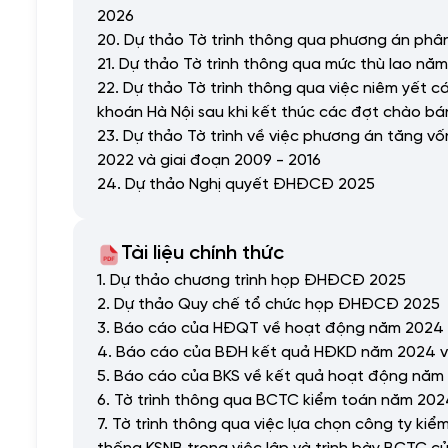
2026
20. Dự thảo Tờ trình thông qua phương án phâ
21. Dự thảo Tờ trình thông qua mức thù lao nă
22. Dự thảo Tờ trình thông qua việc niêm yết 
khoán Hà Nội sau khi kết thúc các đợt chào bá
23. Dự thảo Tờ trình về việc phương án tăng vố
2022 và giai đoạn 2009 - 2016
24. Dự thảo Nghị quyết ĐHĐCĐ 2025
Tài liệu chính thức
1. Dự thảo chương trình họp ĐHĐCĐ 2025
2. Dự thảo Quy chế tổ chức họp ĐHĐCĐ 2025
3. Báo cáo của HĐQT về hoạt động năm 2024 v
4. Báo cáo của BĐH kết quả HĐKD năm 2024 v
5. Báo cáo của BKS về kết quả hoạt động năm
6. Tờ trình thông qua BCTC kiểm toán năm 20
7. Tờ trình thông qua việc lựa chọn công ty k
thống KSNB trong việc lập và trình bày BCTC c