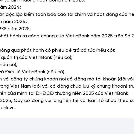
 năm 2024;
toán độc lập kiểm toán báo cáo tài chính và hoạt động của h
ận năm 2024;
 BKS năm 2025;
u phát hành ra công chúng của VietinBank năm 2025 trên Sở 
hông qua phát hành cổ phiếu để trả cổ tức (nếu có);
quản trị của VietinBank (nếu có);
nếu có);
à Điều lệ VietinBank (nếu có).
 với công ty chứng khoán nơi cổ đông mở tài khoản (đối với
g Việt Nam (đối với cổ đông chưa lưu ký chứng khoán) tr
yền của mình tại ĐHĐCĐ thường niên 2025 của VietinBank.
2025, Quý cổ đông vui lòng liên hệ với Ban Tổ chức theo 
bank.vn.