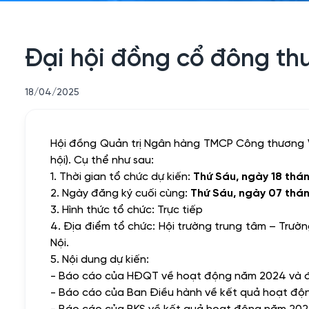
Đại hội đồng cổ đông th
18/04/2025
Hội đồng Quản trị Ngân hàng TMCP Công thương V
hội). Cụ thể như sau:
1. Thời gian tổ chức dự kiến:
Thứ Sáu, ngày 18 thá
2. Ngày đăng ký cuối cùng:
Thứ Sáu, ngày 07 thá
3. Hình thức tổ chức: Trực tiếp
4. Địa điểm tổ chức: Hội trường trung tâm – Trườ
Nội.
5. Nội dung dự kiến:
- Báo cáo của HĐQT về hoạt động năm 2024 và đị
- Báo cáo của Ban Điều hành về kết quả hoạt độ
- Báo cáo của BKS về kết quả hoạt động năm 202