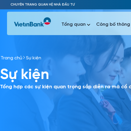
Skip to Main Content
CHUYÊN TRANG QUAN HỆ NHÀ ĐẦU TƯ
Tổng quan
Công bố thông 
Trang chủ
Sự kiện
Phổ biến 
Sự kiện
Phổ biến 
Báo c
Báo cáo 
Tổng hợp các sự kiện quan trọng sắp diễn ra mà cổ