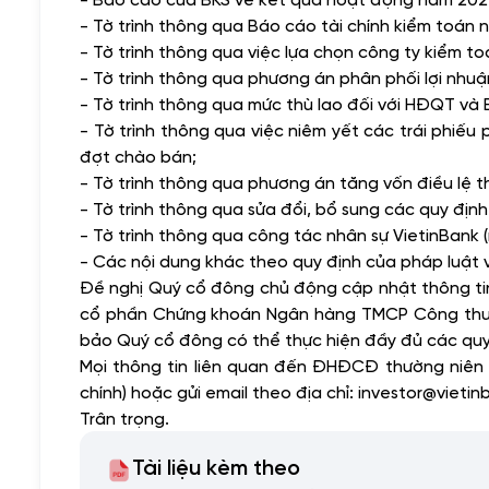
- Tờ trình thông qua Báo cáo tài chính kiểm toán
- Tờ trình thông qua việc lựa chọn công ty kiểm 
- Tờ trình thông qua phương án phân phối lợi nhu
- Tờ trình thông qua mức thù lao đối với HĐQT và
- Tờ trình thông qua việc niêm yết các trái phiế
đợt chào bán;
- Tờ trình thông qua phương án tăng vốn điều lệ t
- Tờ trình thông qua sửa đổi, bổ sung các quy định 
- Tờ trình thông qua công tác nhân sự VietinBank (
- Các nội dung khác theo quy định của pháp luật v
Đề nghị Quý cổ đông chủ động cập nhật thông tin
cổ phần Chứng khoán Ngân hàng TMCP Công thươn
bảo Quý cổ đông có thể thực hiện đầy đủ các qu
Mọi thông tin liên quan đến ĐHĐCĐ thường niên 
chính) hoặc gửi email theo địa chỉ: investor@vietin
Trân trọng.
Tài liệu kèm theo