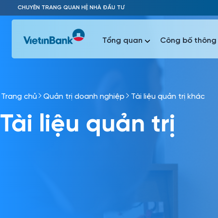
Skip to Main Content
CHUYÊN TRANG QUAN HỆ NHÀ ĐẦU TƯ
Tổng quan
Công bố thông 
Trang chủ
Quản trị doanh nghiệp
Tài liệu quản trị khác
Phổ biến 
Tài liệu quản trị
Phổ biến 
Báo c
Báo cáo 