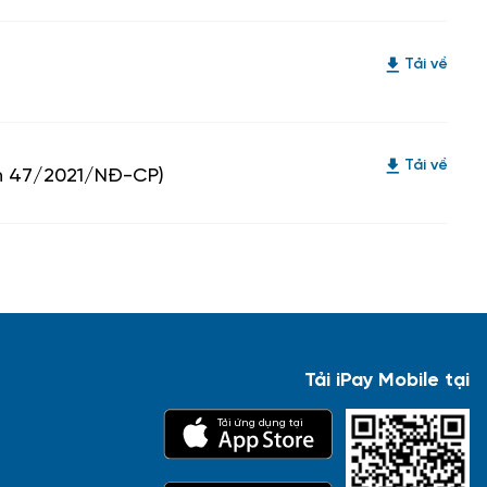
Tải về
Tải về
nh 47/2021/NĐ-CP)
Tải iPay Mobile tại
Tải ứng dụng tại