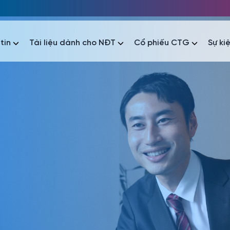
tin
Tài liệu dành cho NĐT
Cổ phiếu CTG
Sự ki
nhất
nhất
áo tài chính
Thông tin giao dịch
Công bố thông tin
Sự kiện
tài chính
Thông tin giao dịch
Công bố thông tin
Sự kiện