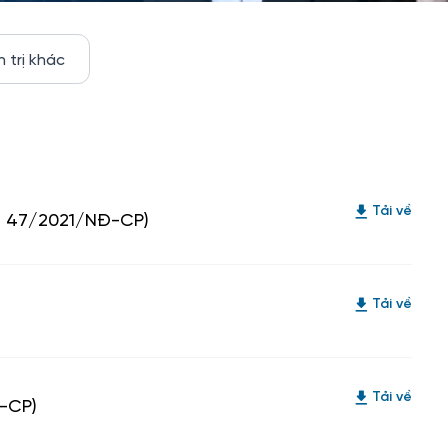
n trị khác
Tải về
nh 47/2021/NĐ-CP)
Tải về
Tải về
Đ-CP)