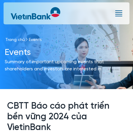
Skip to Main Content
Trang chủ
Events
Events
Summary of important upcoming events that
shareholders and investors are interested in
CBTT Báo cáo phát triển
bền vững 2024 của
VietinBank