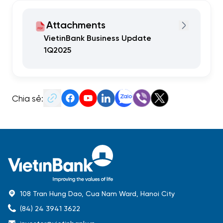
Attachments
VietinBank Business Update
1Q2025
Chia sẻ:
108 Tran Hung Dao, Cua Nam Ward, Hanoi City
(84) 24 3941 3622