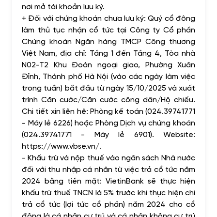
nơi mở tài khoản lưu ký.
+ Đối với chứng khoán chưa lưu ký: Quý cổ đông
làm thủ tục nhận cổ tức tại Công ty Cổ phần
Chứng khoán Ngân hàng TMCP Công thương
Việt Nam, địa chỉ: Tầng 1 đến Tầng 4, Tòa nhà
N02-T2 Khu Đoàn ngoại giao, Phường Xuân
Đỉnh, Thành phố Hà Nội (vào các ngày làm việc
trong tuần) bắt đầu từ ngày 15/10/2025 và xuất
trình Căn cước/Căn cước công dân/Hộ chiếu.
Chi tiết xin liên hệ: Phòng kế toán (024.39741771
- Máy lẻ 6226) hoặc Phòng Dịch vụ chứng khoán
(024.39741771 - Máy lẻ 6901). Website:
https://www.vbse.vn/.
- Khấu trừ và nộp thuế vào ngân sách Nhà nước
đối với thu nhập cá nhân từ việc trả cổ tức năm
2024 bằng tiền mặt: VietinBank sẽ thực hiện
khấu trừ thuế TNCN là 5% trước khi thực hiện chi
trả cổ tức (lợi tức cổ phần) năm 2024 cho cổ
đông là cá nhân cư trú và cá nhân không cư trú