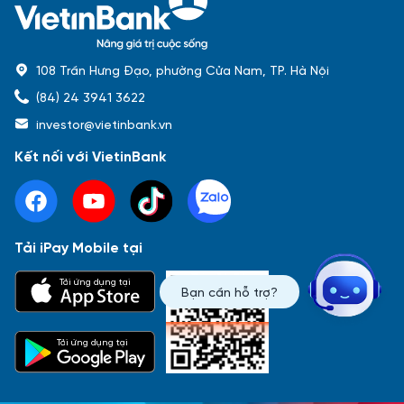
108 Trần Hưng Đạo, phường Cửa Nam, TP. Hà Nội
(84) 24 3941 3622
investor@vietinbank.vn
Kết nối với VietinBank
Tải iPay Mobile tại
Phổ biến nhất
Tải ứng dụng tại
Bạn cần hỗ trợ?
Báo cáo tài chính
Thông tin giao dịch
Công bố thông tin
Sự kiện
Tài liệu
Tải ứng dụng tại