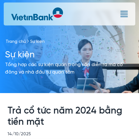
Skip to Main Content
Trang chủ
Sự kiện
Sự kiện
Tổng hợp các sự kiện quan trọng sắp diễn ra mà cổ
đông và nhà đầu tư quan tâm
Trả cổ tức năm 2024 bằng
tiền mặt
14/10/2025