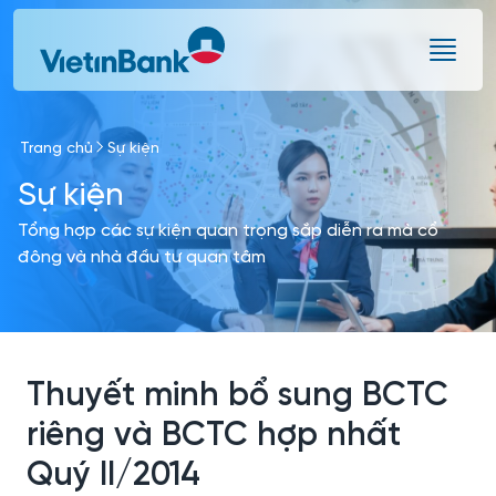
Skip to Main Content
Trang chủ
Sự kiện
Sự kiện
Tổng hợp các sự kiện quan trọng sắp diễn ra mà cổ
đông và nhà đầu tư quan tâm
Thuyết minh bổ sung BCTC
riêng và BCTC hợp nhất
Quý II/2014