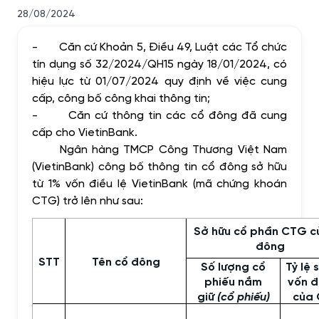
28/08/2024
-
Căn cứ Khoản 5, Điều 49, Luật các Tổ chức
tín dụng số 32/2024/QH15 ngày 18/01/2024, có
hiệu lực từ 01/07/2024 quy định về việc cung
cấp, công bố công khai thông tin;
-
Căn cứ thông tin các cổ đông đã cung
cấp cho VietinBank.
Ngân hàng TMCP Công Thương Việt Nam
(VietinBank) công bố thông tin cổ đông sở hữu
từ 1% vốn điều lệ VietinBank (mã chứng khoán
CTG) trở lên như sau:
Sở hữu cổ phần CTG c
đông
STT
Tên cổ đông
Số lượng cổ
Tỷ lệ 
phiếu nắm
vốn đ
giữ
(cổ phiếu)
của