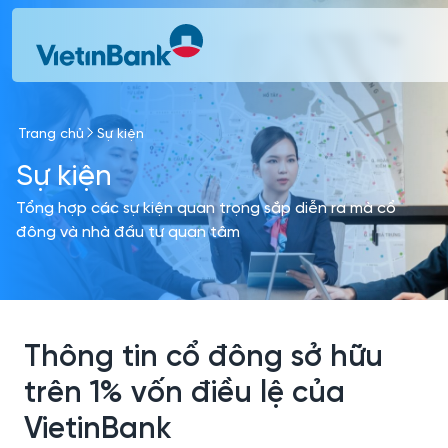
Skip to Main Content
Trang chủ
Sự kiện
Sự kiện
Tổng hợp các sự kiện quan trọng sắp diễn ra mà cổ
đông và nhà đầu tư quan tâm
Thông tin cổ đông sở hữu
trên 1% vốn điều lệ của
VietinBank