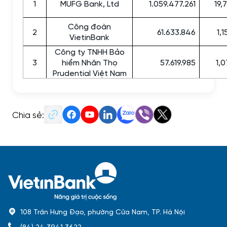
1
MUFG Bank, Ltd
1.059.477.261
19,
Công đoàn
2
61.633.846
1,
VietinBank
Công ty TNHH Bảo
3
hiểm Nhân Thọ
57.619.985
1,
Prudential Việt Nam
Chia sẻ:
108 Trần Hưng Đạo, phường Cửa Nam, TP. Hà Nội
(84) 24 3941 3622