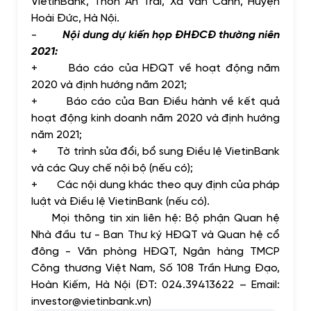
VietinBank, Thôn An Trai, Xã Vân Canh, Huyện
Hoài Đức, Hà Nội.
-
Nội dung dự kiến họp ĐHĐCĐ thường niên
2021:
+ Báo cáo của HĐQT về hoạt động năm
2020 và định hướng năm 2021;
+ Báo cáo của Ban Điều hành về kết quả
hoạt động kinh doanh năm 2020 và định hướng
năm 2021;
+ Tờ trình sửa đổi, bổ sung Điều lệ VietinBank
và các Quy chế nội bộ (nếu có);
+ Các nội dung khác theo quy định của pháp
luật và Điều lệ VietinBank (nếu có).
Mọi thông tin xin liên hệ: Bộ phận Quan hệ
Nhà đầu tư - Ban Thư ký HĐQT và Quan hệ cổ
đông - Văn phòng HĐQT, Ngân hàng TMCP
Công thương Việt Nam, Số 108 Trần Hưng Đạo,
Hoàn Kiếm, Hà Nội (ĐT: 024.39413622 – Email:
investor@vietinbank.vn
)