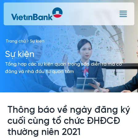
Skip to Main Content
Trang chủ
Sự kiện
Sự kiện
Tổng hợp các sự kiện quan trọng sắp diễn ra mà cổ
đông và nhà đầu tư quan tâm
Thông báo về ngày đăng ký
cuối cùng tổ chức ĐHĐCĐ
thường niên 2021