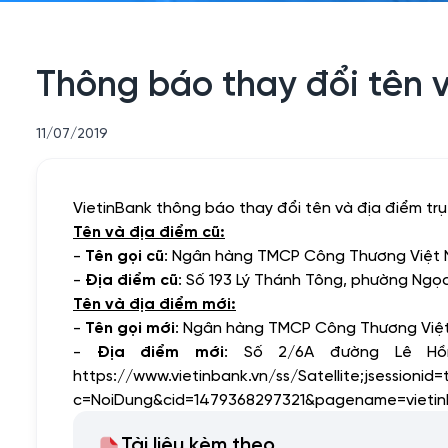
Thông báo thay đổi tên v
11/07/2019
VietinBank thông báo thay đổi tên và địa điểm trụ
Tên và địa điểm cũ:
-
Tên gọi cũ
: Ngân hàng TMCP Công Thương Việt 
-
Địa điểm cũ
: Số 193 Lý Thánh Tông, phường Ngọ
Tên và địa điểm mới:
-
Tên gọi mới
: Ngân hàng TMCP Công Thương Việt
-
Địa điểm mới
: Số 2/6A đường Lê Hồn
https://www.vietinbank.vn/ss/Satellite;jsess
c=NoiDung&cid=1479368297321&pagename=vietin
Tài liệu kèm theo