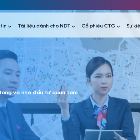
tin
Tài liệu dành cho NĐT
Cổ phiếu CTG
Sự ki
nhất
nhất
áo tài chính
Thông tin giao dịch
Công bố thông tin
Sự kiện
tài chính
Thông tin giao dịch
Công bố thông tin
Sự kiện
 đông và nhà đầu tư quan tâm