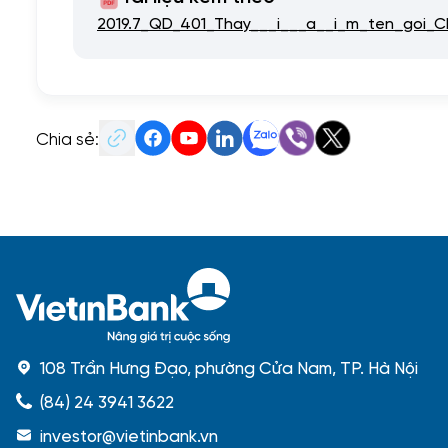
2019.7_QD_401_Thay___i___a__i_m_ten_goi_CN
Chia sẻ:
108 Trần Hưng Đạo, phường Cửa Nam, TP. Hà Nội
(84) 24 3941 3622
investor@vietinbank.vn