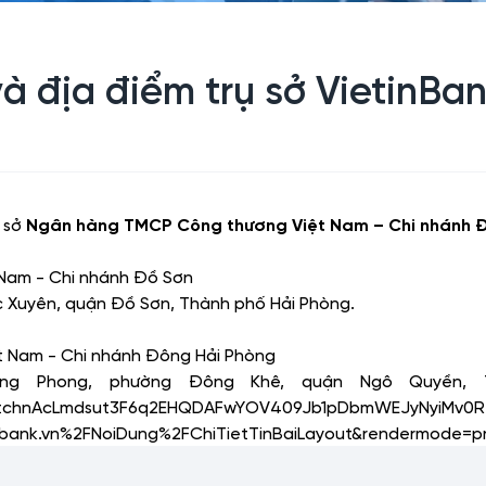
à địa điểm trụ sở VietinBa
 sở
Ngân hàng TMCP Công thương Việt Nam – Chi nhánh
Đ
Nam - Chi nhánh Đồ Sơn
c Xuyên, quận Đồ Sơn, Thành phố Hải Phòng.
 Nam - Chi nhánh Đông Hải Phòng
g Phong, phường Đông Khê, quận Ngô Quyền, Thà
ionid=tchnAcLmdsut3F6q2EHQDAFwYOV409Jb1pDbmWEJyNyiMv0
bank.vn%2FNoiDung%2FChiTietTinBaiLayout&rendermode=p