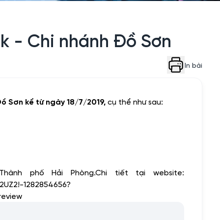
nk - Chi nhánh Đồ Sơn
In bài
ồ Sơn kể từ ngày 18/7/2019,
cụ thể như sau:
nh phố Hải Phòng.Chi tiết tại website:
R2UZ2!-1282854656?
review