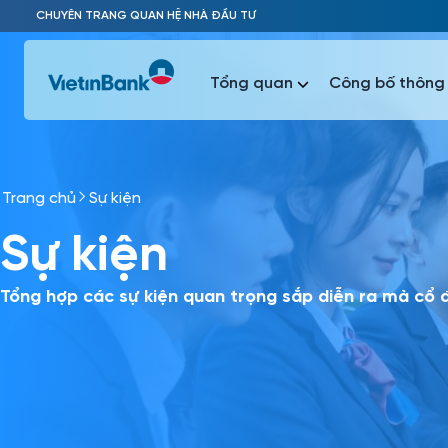
Skip to Main Content
CHUYÊN TRANG QUAN HỆ NHÀ ĐẦU TƯ
Tổng quan
Công bố thông 
Trang chủ
Sự kiện
Phổ biến 
Sự kiện
Phổ biến 
Báo c
Báo cáo 
Tổng hợp các sự kiện quan trọng sắp diễn ra mà cổ