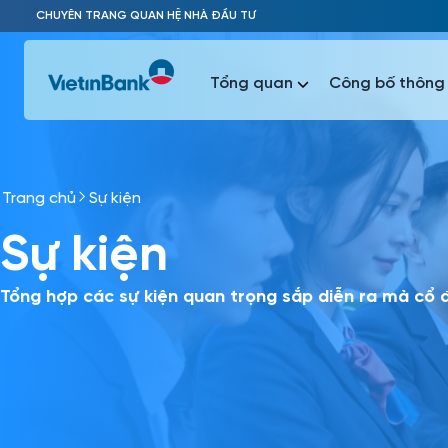
Skip to Main Content
CHUYÊN TRANG QUAN HỆ NHÀ ĐẦU TƯ
Tổng quan
Công bố thông 
Trang chủ
Sự kiện
Phổ biến 
Sự kiện
Phổ biến 
Báo c
Báo cáo 
Tổng hợp các sự kiện quan trọng sắp diễn ra mà cổ