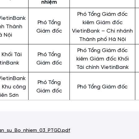
nhiệm
Phó Tổng Giám đốc
ietinBank
Phó Tổng
kiêm
Giám đốc
nh Thành
Giám đốc
VietinBank – Chi nhánh
à Nội
Thành phố Hà Nội
Phó Tổng Giám đốc
Khối Tài
Phó Tổng
kiêm
Giám đốc Khối
etinBank
Giám đốc
Tài chính VietinBank
ietinBank
Phó Tổng
h Khu công
Phó Tổng Giám đốc
Giám đốc
iên Sơn
an_su_Bo_nhiem_03_PTGD.pdf