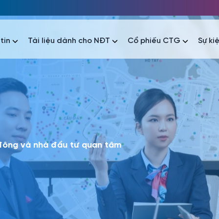
tin
Tài liệu dành cho NĐT
Cổ phiếu CTG
Sự ki
nhất
nhất
áo tài chính
Thông tin giao dịch
Công bố thông tin
Sự kiện
tài chính
Thông tin giao dịch
Công bố thông tin
Sự kiện
 đông và nhà đầu tư quan tâm