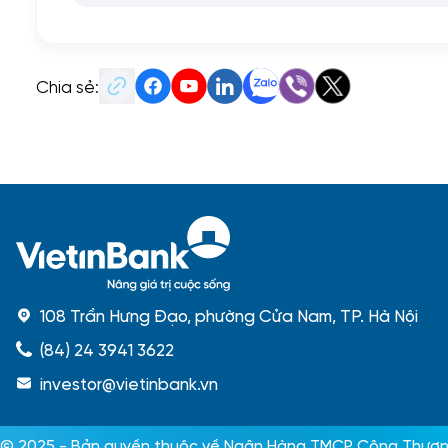
Chia sẻ:
108 Trần Hưng Đạo, phường Cửa Nam, TP. Hà Nội
(84) 24 3941 3622
investor@vietinbank.vn
© 2025 - Bản quyền thuộc về Ngân Hàng TMCP Công Thươn