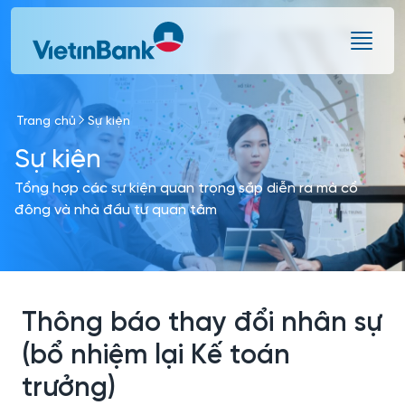
Skip to Main Content
Trang chủ
Sự kiện
Sự kiện
Tổng hợp các sự kiện quan trọng sắp diễn ra mà cổ
đông và nhà đầu tư quan tâm
Thông báo thay đổi nhân sự
(bổ nhiệm lại Kế toán
trưởng)