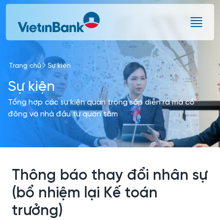
Skip to Main Content
Trang chủ
Sự kiện
Sự kiện
Tổng hợp các sự kiện quan trọng sắp diễn ra mà cổ
đông và nhà đầu tư quan tâm
Thông báo thay đổi nhân sự
(bổ nhiệm lại Kế toán
trưởng)