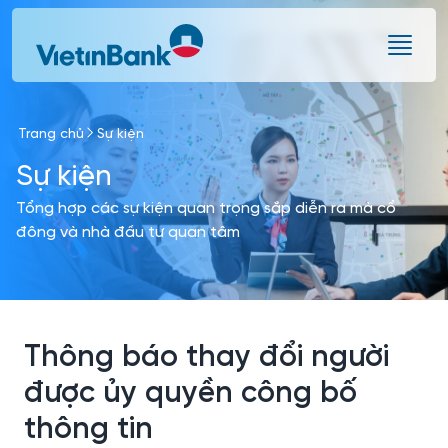
Skip to Main Content
Trang chủ
Sự kiện
Sự kiện
Tổng hợp các sự kiện quan trọng sắp diễn ra mà cổ
đông và nhà đầu tư quan tâm
Thông báo thay đổi người
được ủy quyền công bố
thông tin