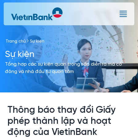
Skip to Main Content
Trang chủ
Sự kiện
Sự kiện
Tổng hợp các sự kiện quan trọng sắp diễn ra mà cổ
đông và nhà đầu tư quan tâm
Thông báo thay đổi Giấy
phép thành lập và hoạt
động của VietinBank