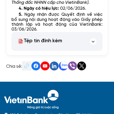
Thống đốc NHNN cấp cho VietinBank).
4. Ngày có hiệu lực:
02/06
/202
6
.
5.
Ngày nhận được
Quyết định về việc
bổ sung nội dung hoạt động vào Giấy phép
thành lập và hoạt động của VietinBank:
03/06
/202
6.
Tệp tin đính kèm
Chia sẻ: