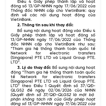
Điều 4 Giấy phép thành lập và hoạt
động số 13/GP-NHNN ngày 17/06/2022 của
Thống đốc NHNN cấp cho VietinBank: quy
định về các nội dung hoạt động của
VietinBank.
2. Thông tin sau khi thay đổi:
Bổ sung nội dung hoạt động vào Điều 4
Giấy phép thành lập và hoạt động số
13/GP-NHNN ngày 17/06/2022 của Thống
đốc NHNN cấp cho VietinBank như sau:
“Tham gia hệ thống thanh toán quốc tế
Network for electronic transfers
(Singapore) PTE LTD và Liquid Group PTE.
LTD”.
3. Lý do thay đổi:
Bổ
sung
nội dung hoạt
động “Tham gia hệ thống thanh toán quốc
tế Network for electronic transfers
(Singapore) PTE LTD và Liquid Group PTE.
LTD” theo Điều 1 Quyết định số 37/QĐ-
QLGS2 đề ngày 02/06/2026 của NHNN
(Quyết định số 37/QĐ-QLGS2 là một bộ
phận không tách rời của Giấy phép hoạt
động số 13/GP-NHNN ngày 17/
0
6/2022 của