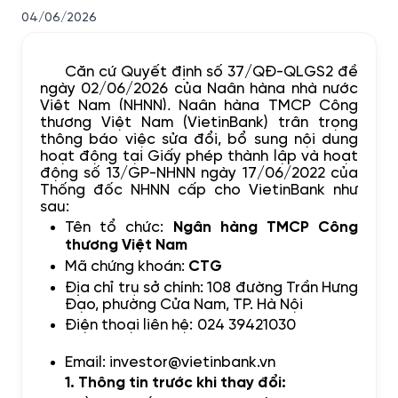
04/06/2026
Căn cứ Quyết định số 37/QĐ-QLGS2 đề
ngày 02/06/2026 của Ngân hàng nhà nước
Việt Nam (NHNN),
Ngân hàng TMCP Công
thương Việt Nam (VietinBank)
trân trọng
thông báo việc sửa đổi, bổ sung nội dung
hoạt động tại Giấy phép thành lập và hoạt
động số 13/GP-NHNN ngày 17/06/2022 của
Thống đốc NHNN cấp cho VietinBank như
sau:
Tên tổ chức:
Ngân hàng TMCP Công
thương Việt Nam
Mã chứng khoán:
CTG
Địa chỉ trụ sở chính: 108 đường Trần Hưng
Đạo, phường Cửa Nam, TP. Hà Nội
Điện thoại liên hệ: 024 39421030
Email: investor@vietinbank.vn
1. Thông tin trước khi thay đổi: