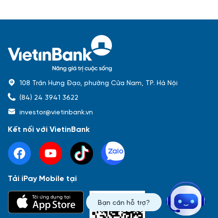
108 Trần Hưng Đạo, phường Cửa Nam, TP. Hà Nội
(84) 24 3941 3622
investor@vietinbank.vn
Kết nối với VietinBank
Tải iPay Mobile tại
Phổ biến nhất
Tải ứng dụng tại
Bạn cần hỗ trợ?
Báo cáo tài chính
Thông tin giao dịch