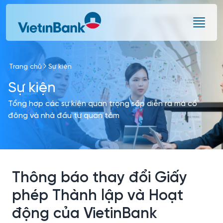
Skip to Main Content
Trang chủ
Sự kiện
Sự kiện
Tổng hợp các sự kiện quan trọng sắp diễn ra mà cổ
đông và nhà đầu tư quan tâm
Thông báo thay đổi Giấy
phép Thành lập và Hoạt
động của VietinBank