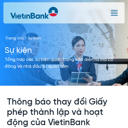
Skip to Main Content
Trang chủ
Sự kiện
Sự kiện
Tổng hợp các sự kiện quan trọng sắp diễn ra mà cổ
đông và nhà đầu tư quan tâm
Thông báo thay đổi Giấy
phép thành lập và hoạt
động của VietinBank