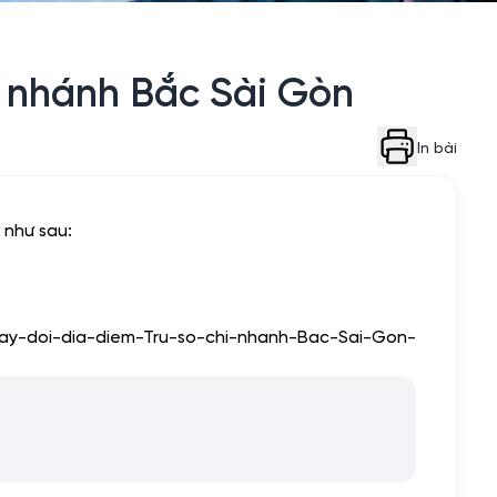
i nhánh Bắc Sài Gòn
In bài
ể
như sau:
hay-doi-dia-diem-Tru-so-chi-nhanh-Bac-Sai-Gon-