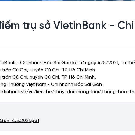
iểm trụ sở VietinBank - Ch
etinBank - Chi nhánh Bắc Sài Gòn kể từ ngày 4/5/2021, cụ th
hị trấn Củ Chi, Huyện Củ Chi, TP. Hồ Chí Minh
ị trấn Củ Chi, huyện Củ Chi, TP. Hồ Chí Minh.
g Thương Việt Nam - Chi nhánh Bắc Sài Gòn
ietinbank.vn/vn/lien-he/thay-doi-mang-luoi/Thong-bao-t
Gon_4.5.2021.pdf