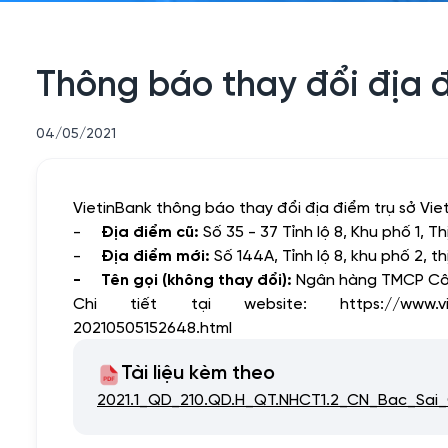
Thông báo thay đổi địa đ
04/05/2021
VietinBank thông báo thay đổi địa điểm trụ sở Vi
-
Địa điểm cũ:
Số 35 - 37 Tỉnh lộ 8, Khu phố 1, T
-
Địa điểm mới:
Số 144A, Tỉnh lộ 8, khu phố 2, th
- Tên gọi (không thay đổi):
Ngân hàng TMCP Côn
Chi tiết tại website:
https://www.v
20210505152648.html
Tài liệu kèm theo
2021.1_QD_210.QD.H_QT.NHCT1.2_CN_Bac_Sai_