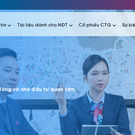
tin
Tài liệu dành cho NĐT
Cổ phiếu CTG
Sự ki
nhất
nhất
áo tài chính
Thông tin giao dịch
Công bố thông tin
Sự kiện
tài chính
Thông tin giao dịch
Công bố thông tin
Sự kiện
 đông và nhà đầu tư quan tâm