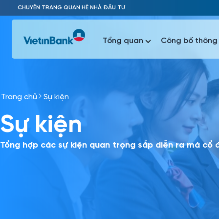
Skip to Main Content
CHUYÊN TRANG QUAN HỆ NHÀ ĐẦU TƯ
Tổng quan
Công bố thông 
Trang chủ
Sự kiện
Phổ biến 
Sự kiện
Phổ biến 
Báo c
Báo cáo 
Tổng hợp các sự kiện quan trọng sắp diễn ra mà cổ