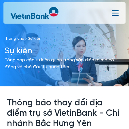
Skip to Main Content
Trang chủ
Sự kiện
Sự kiện
Tổng hợp các sự kiện quan trọng sắp diễn ra mà cổ
đông và nhà đầu tư quan tâm
Thông báo thay đổi địa
điểm trụ sở VietinBank - Chi
nhánh Bắc Hưng Yên