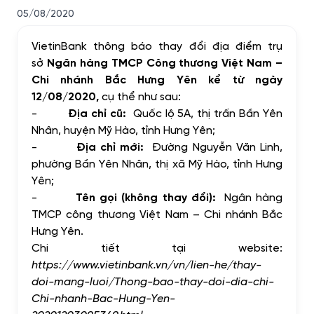
05/08/2020
VietinBank thông báo thay đổi địa điểm trụ
sở
Ngân hàng TMCP Công thương Việt Nam –
Chi nhánh
Bắc Hưng Yên kể từ ngày
12/08/2020,
cụ thể như sau:
-
Địa chỉ cũ:
Quốc lộ 5A, thị trấn Bần Yên
Nhân, huyện Mỹ Hào, tỉnh Hưng Yên;
-
Địa chỉ mới:
Đường Nguyễn Văn Linh,
phường Bần Yên Nhân, thị xã Mỹ Hào, tỉnh Hưng
Yên;
-
Tên gọi (không thay đổi):
Ngân hàng
TMCP công thương Việt Nam – Chi nhánh Bắc
Hưng Yên.
Chi tiết tại website:
https://www.vietinbank.vn/vn/lien-he/thay-
doi-mang-luoi/Thong-bao-thay-doi-dia-chi-
Chi-nhanh-Bac-Hung-Yen-