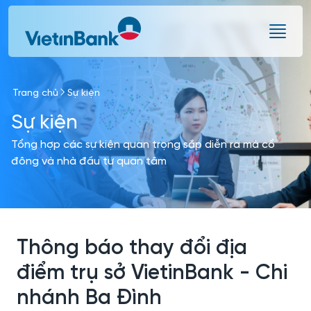
Skip to Main Content
Trang chủ
Sự kiện
Sự kiện
Tổng hợp các sự kiện quan trọng sắp diễn ra mà cổ
đông và nhà đầu tư quan tâm
Thông báo thay đổi địa
điểm trụ sở VietinBank - Chi
nhánh Ba Đình