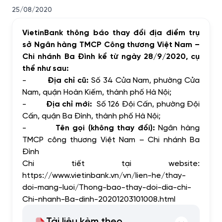
25/08/2020
VietinBank thông báo thay đổi địa điểm trụ
sở
Ngân hàng TMCP Công thương Việt Nam –
Chi nhánh Ba Đình kể từ ngày 28/9/2020,
cụ
thể như sau:
-
Địa chỉ cũ:
Số 34 Cửa Nam, phường Cửa
Nam, quận Hoàn Kiếm, thành phố Hà Nội;
-
Địa chỉ mới:
Số 126 Đội Cấn, phường Đội
Cấn, quận Ba Đình, thành phố Hà Nội;
-
Tên gọi (không thay đổi):
Ngân hàng
TMCP công thương Việt Nam – Chi nhánh Ba
Đình
Chi tiết tại website:
https://www.vietinbank.vn/vn/lien-he/thay-
doi-mang-luoi/Thong-bao-thay-doi-dia-chi-
Chi-nhanh-Ba-dinh-20201203101008.html
Tài liệu kèm theo