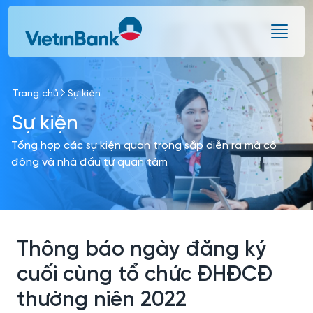
Skip to Main Content
Trang chủ
Sự kiện
Sự kiện
Tổng hợp các sự kiện quan trọng sắp diễn ra mà cổ
đông và nhà đầu tư quan tâm
Thông báo ngày đăng ký
cuối cùng tổ chức ĐHĐCĐ
thường niên 2022