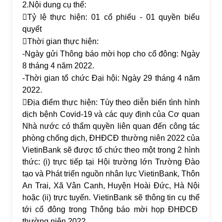
2.
Nội dung cụ thể:

Tỷ lệ thực hiện: 01 cổ phiếu - 01 quyền biểu
quyết

Thời gian thực hiện:
-
Ngày gửi Thông báo mời họp cho cổ đông: Ngày
8 tháng 4 năm 2022.
-
Thời gian tổ chức Đại hội: Ngày 29 tháng 4 năm
2022.

Địa điểm thực hiện: Tùy theo diễn biến tình hình
dịch bệnh Covid-19 và các quy định của Cơ quan
Nhà nước có thẩm quyền liên quan đến công tác
phòng chống dịch, ĐHĐCĐ thường niên 2022 của
VietinBank sẽ được tổ chức theo một trong 2 hình
thức: (i) trực tiếp tại Hội trường lớn Trường Đào
tạo và Phát triển nguồn nhân lực VietinBank, Thôn
An Trai, Xã Vân Canh, Huyện Hoài Đức, Hà Nội
hoặc (ii) trực tuyến. VietinBank sẽ thông tin cụ thể
tới cổ đông trong Thông báo mời họp ĐHĐCĐ
thường niên 2022.