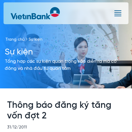
Skip to Main Content
Trang chủ
Sự kiện
Sự kiện
Tổng hợp các sự kiện quan trọng sắp diễn ra mà cổ
đông và nhà đầu tư quan tâm
Thông báo đăng ký tăng
vốn đợt 2
31/12/2011