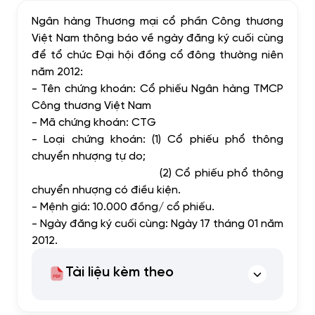
Ngân hàng Th
ươ
ng m
ạ
i c
ổ
ph
ầ
n Công th
ươ
ng
Vi
ệ
t Nam thông báo v
ề
ngày đăng ký cu
ố
i cùng
đ
ể
t
ổ
ch
ứ
c Đ
ạ
i h
ộ
i đ
ồ
ng c
ổ
đông th
ườ
ng niên
năm 2012:
- Tên ch
ứ
ng khoán: C
ổ
phi
ế
u Ngân hàng TMCP
Công th
ươ
ng Vi
ệ
t Nam
- Mã ch
ứ
ng khoán: CTG
- Lo
ạ
i ch
ứ
ng khoán: (1) C
ổ
phi
ế
u ph
ổ
thông
chuy
ể
n nh
ượ
ng t
ự
do;
(2) C
ổ
phi
ế
u ph
ổ
thông
chuy
ể
n nh
ượ
ng có đi
ề
u ki
ệ
n.
- M
ệ
nh giá: 10.000 đ
ồ
ng/ c
ổ
phi
ế
u.
- Ngày đăng ký cu
ố
i cùng: Ngày 17 tháng 01 năm
2012.
Tài liệu kèm theo