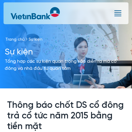
Skip to Main Content
Trang chủ
Sự kiện
Sự kiện
Tổng hợp các sự kiện quan trọng sắp diễn ra mà cổ
đông và nhà đầu tư quan tâm
Thông báo chốt DS cổ đông
trả cổ tức năm 2015 bằng
tiền mặt