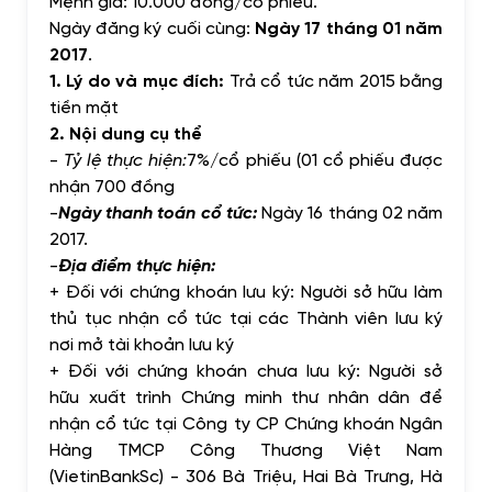
Mệnh giá: 10.000 đồng/cổ phiếu.
Ngày đăng ký cuối cùng:
Ngày 17 tháng 01 năm
2017
.
1.
Lý do và mục đích:
Trả cổ tức năm 2015 bằng
tiền mặt
2.
Nội dung cụ thể
-
Tỷ lệ thực hiện:
7%/cổ phiếu (01 cổ phiếu được
nhận 700 đồng
-
Ngày thanh toán cổ tức:
Ngày 16 tháng 02 năm
2017.
-
Địa điểm thực hiện:
+ Đối với chứng khoán lưu ký: Người sở hữu làm
thủ tục nhận cổ tức tại các Thành viên lưu ký
nơi mở tài khoản lưu ký
+ Đối với chứng khoán chưa lưu ký:
Người sở
hữu
xuất trình Chứng minh thư nhân dân để
nhận cổ tức tại Công ty CP Chứng khoán Ngân
Hàng TMCP Công Thương Việt Nam
(VietinBankSc) - 306 Bà Triệu, Hai Bà Trưng, Hà