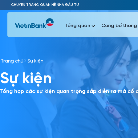
Skip to Main Content
CHUYÊN TRANG QUAN HỆ NHÀ ĐẦU TƯ
Tổng quan
Công bố thông 
Trang chủ
Sự kiện
Phổ biến 
Sự kiện
Phổ biến 
Báo c
Báo cáo 
Tổng hợp các sự kiện quan trọng sắp diễn ra mà cổ