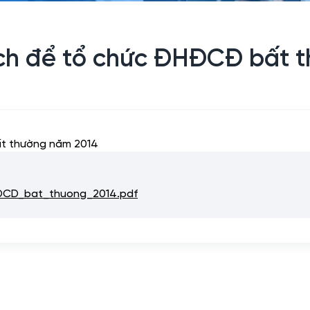
ch để tổ chức ĐHĐCĐ bất 
ất thường năm 2014
DCD_bat_thuong_2014.pdf