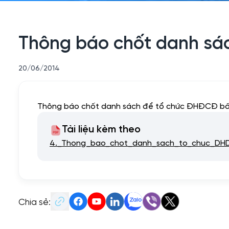
Thông báo chốt danh sá
20/06/2014
Thông báo chốt danh sách để tổ chức ĐHĐCĐ b
Tài liệu kèm theo
4._Thong_bao_chot_danh_sach_to_chuc_DH
Chia sẻ: