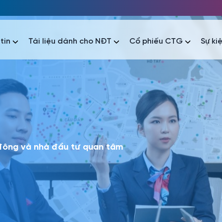
tin
Tài liệu dành cho NĐT
Cổ phiếu CTG
Sự ki
nhất
nhất
áo tài chính
Thông tin giao dịch
Công bố thông tin
Sự kiện
tài chính
Thông tin giao dịch
Công bố thông tin
Sự kiện
 đông và nhà đầu tư quan tâm