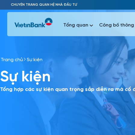
Skip to Main Content
CHUYÊN TRANG QUAN HỆ NHÀ ĐẦU TƯ
Tổng quan
Công bố thông 
Trang chủ
Sự kiện
Phổ biến 
Sự kiện
Phổ biến 
Báo c
Báo cáo 
Tổng hợp các sự kiện quan trọng sắp diễn ra mà cổ