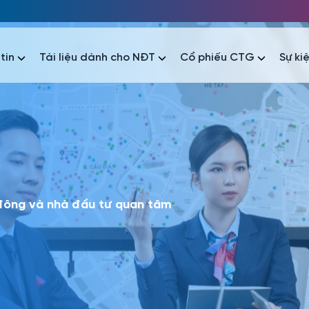
tin
Tài liệu dành cho NĐT
Cổ phiếu CTG
Sự ki
nhất
nhất
áo tài chính
Thông tin giao dịch
Công bố thông tin
Sự kiện
tài chính
Thông tin giao dịch
Công bố thông tin
Sự kiện
 đông và nhà đầu tư quan tâm