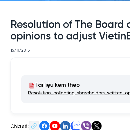
Resolution of The Board o
opinions to adjust Vietin
15/11/2013
Tài liệu kèm theo
Resolution_collecting_shareholders_written_op
Chia sẻ: