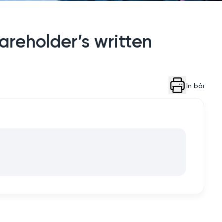
areholder’s written
In bài