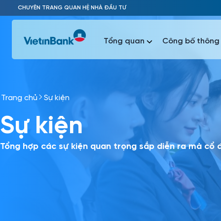
Skip to Main Content
CHUYÊN TRANG QUAN HỆ NHÀ ĐẦU TƯ
Tổng quan
Công bố thông 
Trang chủ
Sự kiện
Phổ biến 
Sự kiện
Phổ biến 
Báo c
Báo cáo 
Tổng hợp các sự kiện quan trọng sắp diễn ra mà cổ