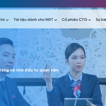
tin
Tài liệu dành cho NĐT
Cổ phiếu CTG
Sự ki
nhất
nhất
áo tài chính
Thông tin giao dịch
Công bố thông tin
Sự kiện
tài chính
Thông tin giao dịch
Công bố thông tin
Sự kiện
 đông và nhà đầu tư quan tâm