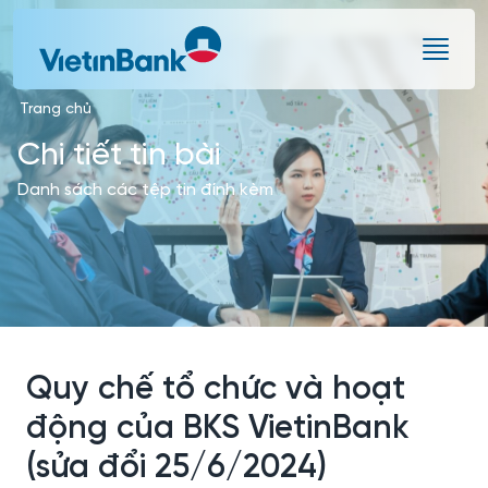
Skip to Main Content
Trang chủ
Chi tiết tin bài
Danh sách các tệp tin đính kèm
Quy chế tổ chức và hoạt
động của BKS VietinBank
(sửa đổi 25/6/2024)