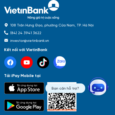
108 Trần Hưng Đạo, phường Cửa Nam, TP. Hà Nội
(84) 24 3941 3622
investor@vietinbank.vn
Kết nối với VietinBank
Tải iPay Mobile tại
Phổ biến nhất
Tải ứng dụng tại
Bạn cần hỗ trợ?
Báo cáo tài chính
Thông tin giao dịch
Công bố thông tin
Sự kiện
Tài liệu
Tải ứng dụng tại