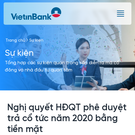
Skip to Main Content
Trang chủ
Sự kiện
Sự kiện
Tổng hợp các sự kiện quan trọng sắp diễn ra mà cổ
đông và nhà đầu tư quan tâm
Nghị quyết HĐQT phê duyệt
trả cổ tức năm 2020 bằng
tiền mặt