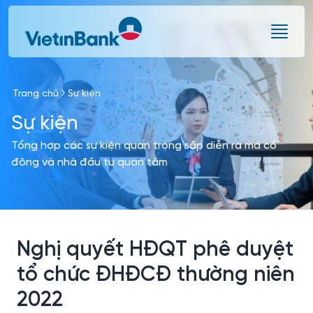
Skip to Main Content
Trang chủ
Sự kiện
Sự kiện
Tổng hợp các sự kiện quan trọng sắp diễn ra mà cổ
đông và nhà đầu tư quan tâm
Nghị quyết HĐQT phê duyệt
tổ chức ĐHĐCĐ thường niên
2022