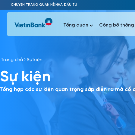
Skip to Main Content
CHUYÊN TRANG QUAN HỆ NHÀ ĐẦU TƯ
Tổng quan
Công bố thông 
Trang chủ
Sự kiện
Phổ biến 
Sự kiện
Phổ biến 
Báo c
Báo cáo 
Tổng hợp các sự kiện quan trọng sắp diễn ra mà cổ