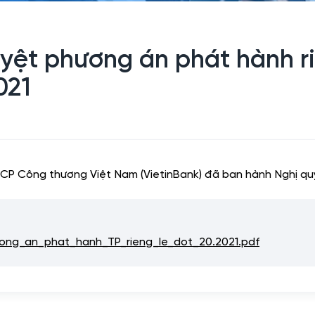
ệt phương án phát hành riê
021
MCP Công thương Việt Nam (VietinBank) đã ban hành Nghị q
ng_an_phat_hanh_TP_rieng_le_dot_20.2021.pdf