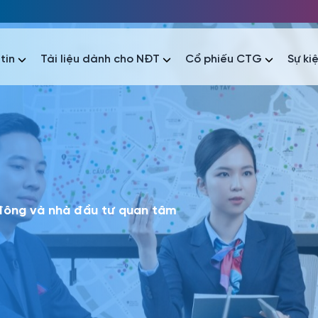
tin
Tài liệu dành cho NĐT
Cổ phiếu CTG
Sự ki
nhất
nhất
áo tài chính
Thông tin giao dịch
Công bố thông tin
Sự kiện
tài chính
Thông tin giao dịch
Công bố thông tin
Sự kiện
 đông và nhà đầu tư quan tâm