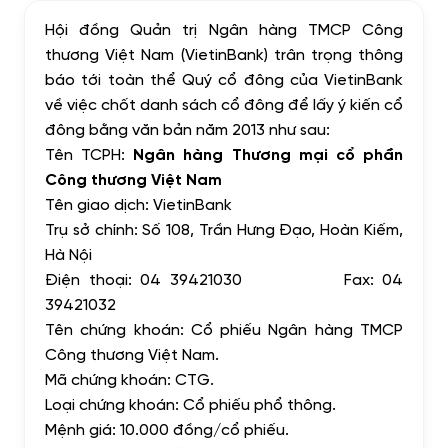
Hội đồng Quản trị Ngân hàng TMCP Công
thương Việt Nam (VietinBank) trân trọng thông
báo tới toàn thể Quý cổ đông của VietinBank
về việc chốt danh sách cổ đông để lấy ý kiến cổ
đông bằng văn bản năm 2013 như sau:
Tên TCPH:
Ngân hàng Thương mại cổ phần
Công thương Việt Nam
Tên giao dịch: VietinBank
Trụ sở chính: Số
108, Trần Hưng Đạo, Hoàn Kiếm,
Hà Nội
Điện thoại:
04 39421030
Fax:
04
39421032
Tên chứng khoán: Cổ phiếu Ngân hàng TMCP
Công thương Việt Nam.
Mã chứng khoán: CTG.
Loại chứng khoán: Cổ phiếu phổ thông.
Mệnh giá: 10.000 đồng/cổ phiếu.