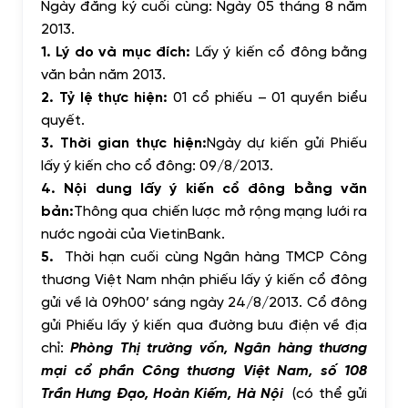
Ngày đăng ký cuối cùng: Ngày 05 tháng 8 năm
2013.
1. Lý do và mục đích:
Lấy ý kiến cổ đông bằng
văn bản năm 2013.
2. Tỷ lệ thực hiện:
01 cổ phiếu – 01 quyền biểu
quyết.
3. Thời gian thực hiện:
Ngày dự kiến gửi Phiếu
lấy ý kiến cho cổ đông: 09/8/2013.
4. Nội dung lấy ý kiến cổ đông bằng văn
bản:
Thông qua chiến lược mở rộng mạng lưới ra
nước ngoài của VietinBank
.
5.
Thời hạn cuối cùng Ngân hàng TMCP Công
thương Việt Nam nhận phiếu lấy ý kiến cổ đông
gửi về là 09h00’ sáng ngày 24/8/2013. Cổ đông
gửi Phiếu lấy ý kiến qua đường bưu điện về địa
chỉ:
Phòng Thị trường vốn, Ngân hàng thương
mại cổ phần Công thương Việt Nam, số 108
Trần Hưng Đạo, Hoàn Kiếm, Hà Nội
(có thể gửi