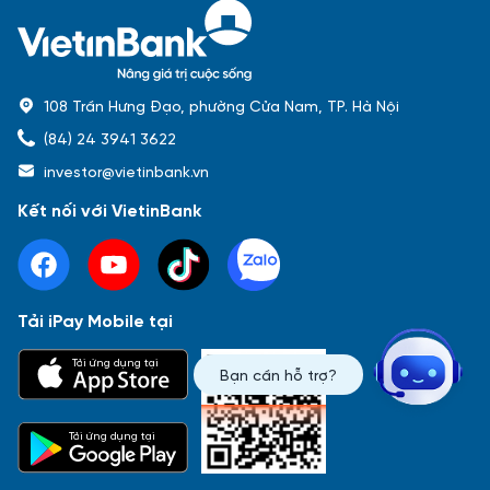
108 Trần Hưng Đạo, phường Cửa Nam, TP. Hà Nội
(84) 24 3941 3622
investor@vietinbank.vn
Kết nối với VietinBank
Tải iPay Mobile tại
Phổ biến nhất
Tải ứng dụng tại
Bạn cần hỗ trợ?
Báo cáo tài chính
Thông tin giao dịch
Công bố thông tin
Sự kiện
Tài liệu
Tải ứng dụng tại