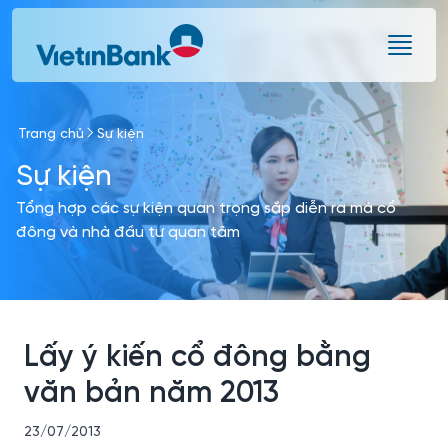
Skip to Main Content
Trang chủ
Sự kiện
Sự kiện
Tổng hợp các sự kiện quan trọng sắp diễn ra mà cổ
đông và nhà đầu tư quan tâm
Lấy ý kiến cổ đông bằng
văn bản năm 2013
23/07/2013