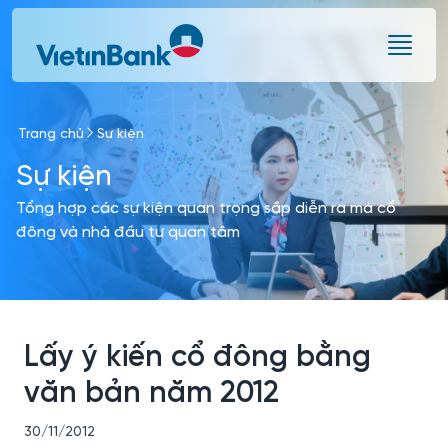
Skip to Main Content
Trang chủ
Sự kiện
Sự kiện
Tổng hợp các sự kiện quan trọng sắp diễn ra mà cổ
đông và nhà đầu tư quan tâm
Lấy ý kiến cổ đông bằng
văn bản năm 2012
30/11/2012