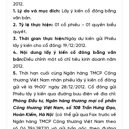
2012.
1. Lý do và mục đích:
Lấy ý kiến cổ đông bằng
văn bản.
2. Tỷ lệ thực hiện:
01 cổ phiếu – 01 quyền biểu
quyết.
3. Thời gian thực hiện:
Ngày dự kiến gửi Phiếu
lấy ý kiến cho cổ đông: 19/12/2012.
4. Nội dung lấy ý kiến cổ đông bằng văn
bản:
Điều chỉnh một số chỉ tiêu kinh doanh năm
2012.
5.
Thời hạn cuối cùng Ngân hàng TMCP Công
thương Việt Nam nhận phiếu lấy ý kiến cổ đông
gửi về là 9h00’ ngày 28/12/2012. Cổ đông gửi
Phiếu lấy ý kiến qua đường bưu điện về địa chỉ:
Phòng Đầu tư, Ngân hàng thương mại cổ phần
Công thương Việt Nam, số 108 Trần Hưng Đạo,
Hoàn Kiếm, Hà Nội
(có thể gửi qua Fax trước về
Ngân hàng TMCP Công thương Việt Nam theo
số 04.39428720 và gửi bản gốc theo đường