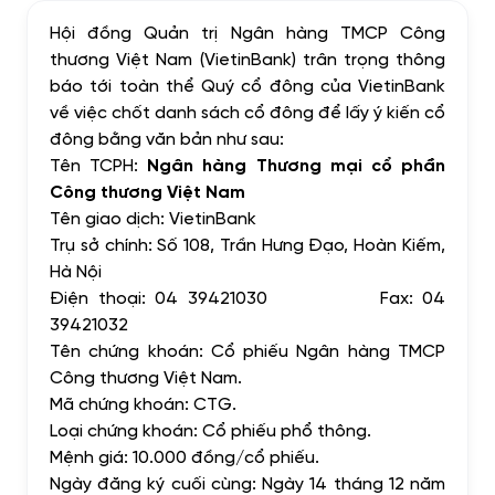
Hội đồng Quản trị Ngân hàng TMCP Công
thương Việt Nam (VietinBank) trân trọng thông
báo tới toàn thể Quý cổ đông của VietinBank
về việc chốt danh sách cổ đông để lấy ý kiến cổ
đông bằng văn bản như sau:
Tên TCPH:
Ngân hàng Thương mại cổ phần
Công thương Việt Nam
Tên giao dịch: VietinBank
Trụ sở chính: Số
108, Trần Hưng Đạo, Hoàn Kiếm,
Hà Nội
Điện thoại:
04 39421030
Fax:
04
39421032
Tên chứng khoán: Cổ phiếu Ngân hàng TMCP
Công thương Việt Nam.
Mã chứng khoán:
CTG
.
Loại chứng khoán: Cổ phiếu phổ thông.
Mệnh giá: 10.000 đồng/cổ phiếu.
Ngày đăng ký cuối cùng: Ngày 14 tháng 12 năm