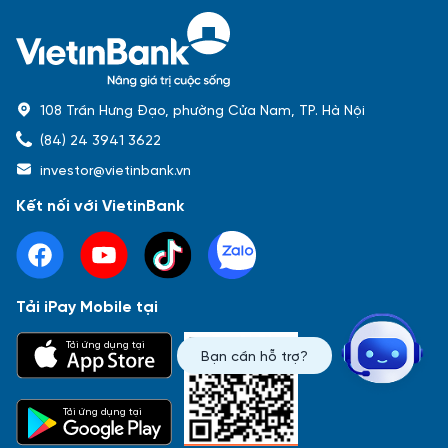
108 Trần Hưng Đạo, phường Cửa Nam, TP. Hà Nội
(84) 24 3941 3622
investor@vietinbank.vn
Kết nối với VietinBank
Tải iPay Mobile tại
Phổ biến nhất
Tải ứng dụng tại
Bạn cần hỗ trợ?
Báo cáo tài chính
Thông tin giao dịch
Công bố thông tin
Sự kiện
Tài liệu
Tải ứng dụng tại