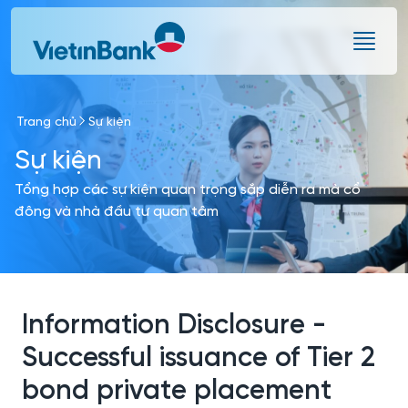
Skip to Main Content
Trang chủ
Sự kiện
Sự kiện
Tổng hợp các sự kiện quan trọng sắp diễn ra mà cổ
đông và nhà đầu tư quan tâm
Information Disclosure -
Successful issuance of Tier 2
bond private placement