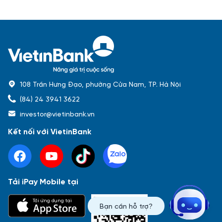
108 Trần Hưng Đạo, phường Cửa Nam, TP. Hà Nội
(84) 24 3941 3622
investor@vietinbank.vn
Kết nối với VietinBank
Tải iPay Mobile tại
Phổ biến nhất
Tải ứng dụng tại
Bạn cần hỗ trợ?
Báo cáo tài chính
Thông tin giao dịch