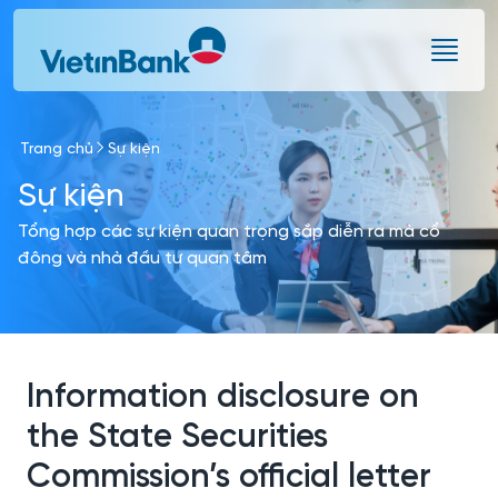
Skip to Main Content
Trang chủ
Sự kiện
Sự kiện
Tổng hợp các sự kiện quan trọng sắp diễn ra mà cổ
đông và nhà đầu tư quan tâm
Information disclosure on
the State Securities
Commission’s official letter