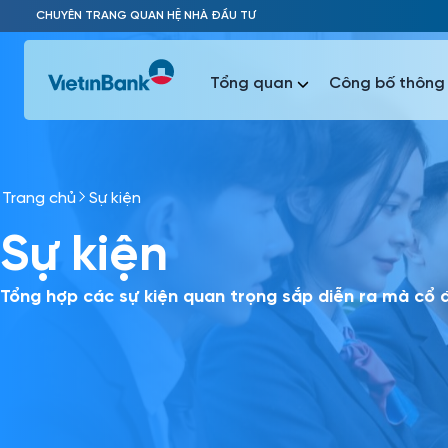
Skip to Main Content
CHUYÊN TRANG QUAN HỆ NHÀ ĐẦU TƯ
Tổng quan
Công bố thông 
Trang chủ
Sự kiện
Phổ biến 
Sự kiện
Phổ biến 
Báo c
Báo cáo 
Tổng hợp các sự kiện quan trọng sắp diễn ra mà cổ