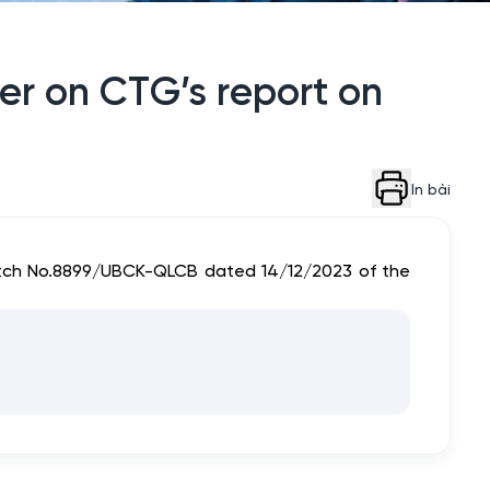
ter on CTG’s report on
In bài
patch No.8899/UBCK-QLCB dated 14/12/2023 of the