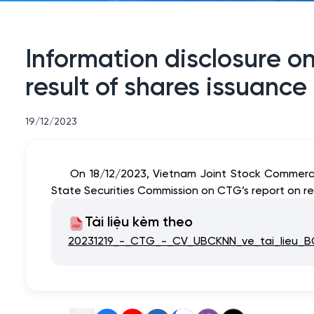
Information disclosure on
result of shares issuance
19/12/2023
On 18/12/2023, Vietnam Joint Stock Commerci
State Securities Commission on CTG’s report on res
Tài liệu kèm theo
20231219_-_CTG_-_CV_UBCKNN_ve_tai_lieu_B