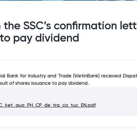
 the SSC’s confirmation let
 to pay dividend
al Bank for Industry and Trade (VietinBank) received Dis
ult of shares issuance to pay dividend.
C_ket_qua_PH_CP_de_tra_co_tuc_EN.pdf