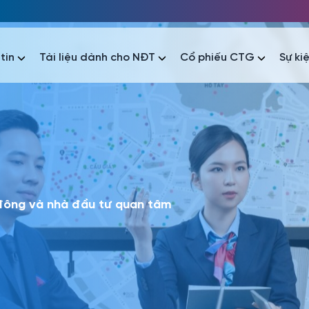
tin
Tài liệu dành cho NĐT
Cổ phiếu CTG
Sự ki
nhất
nhất
áo tài chính
Thông tin giao dịch
Công bố thông tin
Sự kiện
tài chính
Thông tin giao dịch
Công bố thông tin
Sự kiện
 đông và nhà đầu tư quan tâm