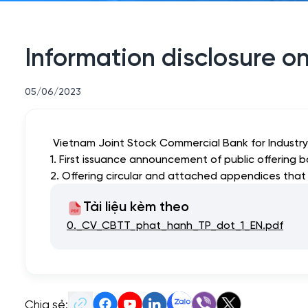
Information disclosure on 
05/06/2023
Vietnam Joint Stock Commercial Bank for Industry a
1. First issuance announcement of public offering 
2. Offering circular and attached appendices tha
Tài liệu kèm theo
0._CV_CBTT_phat_hanh_TP_dot_1_EN.pdf
Chia sẻ: