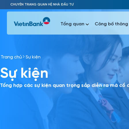
Skip to Main Content
CHUYÊN TRANG QUAN HỆ NHÀ ĐẦU TƯ
Tổng quan
Công bố thông 
Trang chủ
Sự kiện
Phổ biến 
Sự kiện
Phổ biến 
Báo c
Báo cáo 
Tổng hợp các sự kiện quan trọng sắp diễn ra mà cổ