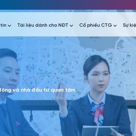
tin
Tài liệu dành cho NĐT
Cổ phiếu CTG
Sự ki
nhất
nhất
áo tài chính
Thông tin giao dịch
Công bố thông tin
Sự kiện
tài chính
Thông tin giao dịch
Công bố thông tin
Sự kiện
 đông và nhà đầu tư quan tâm