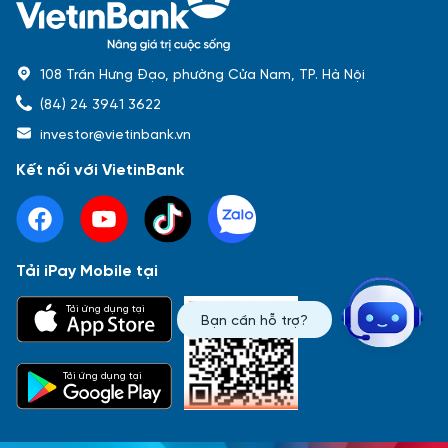
108 Trần Hưng Đạo, phường Cửa Nam, TP. Hà Nội
(84) 24 3941 3622
investor@vietinbank.vn
Kết nối với VietinBank
Tải iPay Mobile tại
Phổ biến nhất
Tải ứng dụng tại
Bạn cần hỗ trợ?
Báo cáo tài chính
Thông tin giao dịch
Công bố thông tin
Sự kiện
Tài liệu
Tải ứng dụng tại