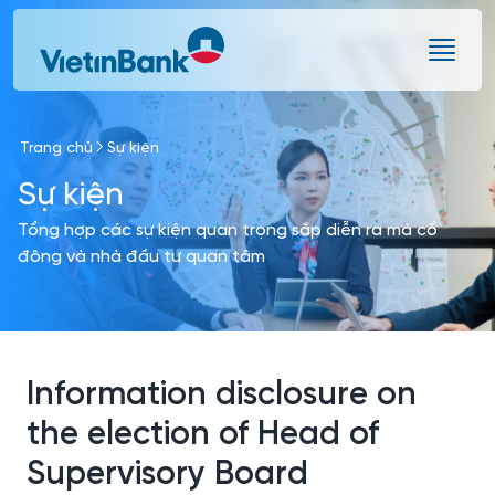
Skip to Main Content
Trang chủ
Sự kiện
Sự kiện
Tổng hợp các sự kiện quan trọng sắp diễn ra mà cổ
đông và nhà đầu tư quan tâm
Information disclosure on
the election of Head of
Supervisory Board