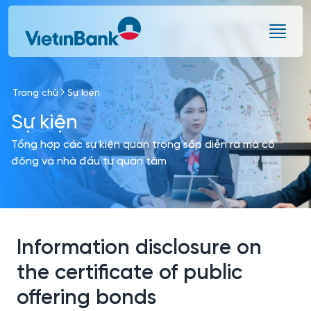
Skip to Main Content
Trang chủ
Sự kiện
Sự kiện
Tổng hợp các sự kiện quan trọng sắp diễn ra mà cổ
đông và nhà đầu tư quan tâm
Information disclosure on
the certificate of public
offering bonds