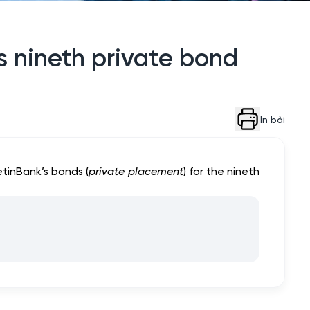
’s nineth private bond
In bài
etinBank’s bonds (
private placement
) for the nineth