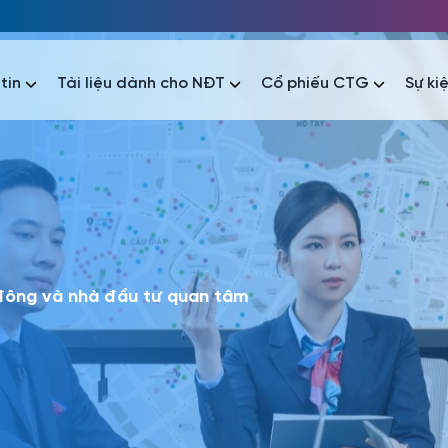
tin
Tài liệu dành cho NĐT
Cổ phiếu CTG
Sự ki
nhất
nhất
áo tài chính
Thông tin giao dịch
Công bố thông tin
Sự kiện
tài chính
Thông tin giao dịch
Công bố thông tin
Sự kiện
 đông và nhà đầu tư quan tâm