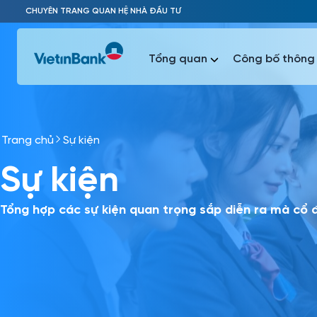
Skip to Main Content
CHUYÊN TRANG QUAN HỆ NHÀ ĐẦU TƯ
Tổng quan
Công bố thông 
Trang chủ
Sự kiện
Phổ biến 
Sự kiện
Phổ biến 
Báo c
Báo cáo 
Tổng hợp các sự kiện quan trọng sắp diễn ra mà cổ