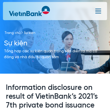
Skip to Main Content
Trang chủ
Sự kiện
Sự kiện
Tổng hợp các sự kiện quan trọng sắp diễn ra mà cổ
đông và nhà đầu tư quan tâm
Information disclosure on
result of VietinBank’s 2021’s
7th private bond issuance