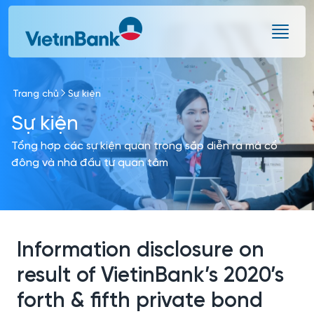
Skip to Main Content
Trang chủ
Sự kiện
Sự kiện
Tổng hợp các sự kiện quan trọng sắp diễn ra mà cổ
đông và nhà đầu tư quan tâm
Information disclosure on
result of VietinBank’s 2020’s
forth & fifth private bond