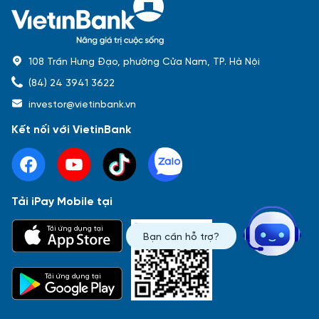
108 Trần Hưng Đạo, phường Cửa Nam, TP. Hà Nội
(84) 24 3941 3622
investor@vietinbank.vn
Kết nối với VietinBank
Tải iPay Mobile tại
Phổ biến nhất
Tải ứng dụng tại
Bạn cần hỗ trợ?
Báo cáo tài chính
Thông tin giao dịch
Công bố thông tin
Sự kiện
Tài liệu
Tải ứng dụng tại